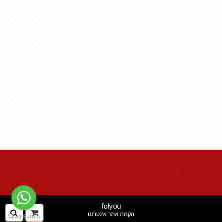

folyou
ההזמנה
חיפ
הקמת אתר אינטרנט