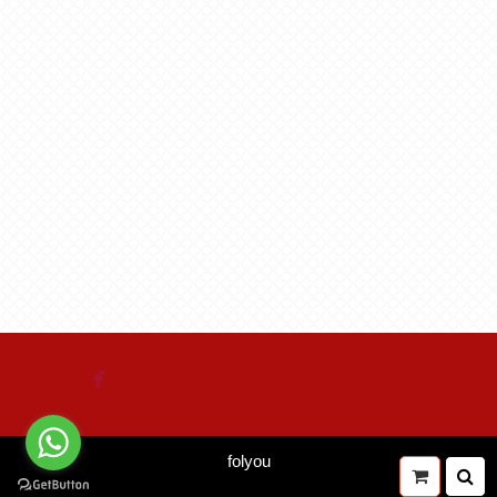

folyou
Your
Se